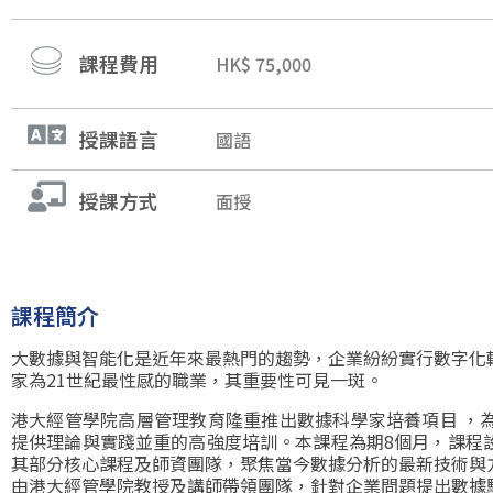
課程費用
HK$
75,000
授課語言
國語
授課方式
面授
課程簡介
大數據與智能化是近年來最熱門的趨勢，企業紛紛實行數字化
家為
21
世紀最性感的職業，其重要性可見一斑。
港大經管學院高層管理教育隆重推出數據科學家培養項目
，
提供理論與實踐並重的高強度培訓。本課程為期
8個月
，課程
其部分核心課程及師資團隊，聚焦當今數據分析的最新技術與
由港大經管學院教授及講師帶領團隊，針對企業問題提出數據