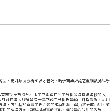
轉型，更對數據分析師求才若渴。哈佛商業評論甚至
稱數據科學
為有志投身數據分析事業或希望在商業分析領域持續進
修的人士
設計源自港大經管學院一年制商業分析理學碩
士課程體系，沿用
方法，
包括基於真實業務問題的建
模訓練，學員將分成小組，並
驅動的解決方案
，
讓課
程與實幹接軌，達致學以致用的效果。