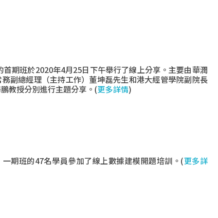
的首期班於2020年4月25日下午舉行了線上分享。主要由華潤
常務副總經理（主持工作）董坤磊先生和港大經管學院副院長
鵬教授分別進行主題分享。(
更多詳情
)
下午，一期班的47名學員參加了線上數據建模開題培訓。(
更多詳