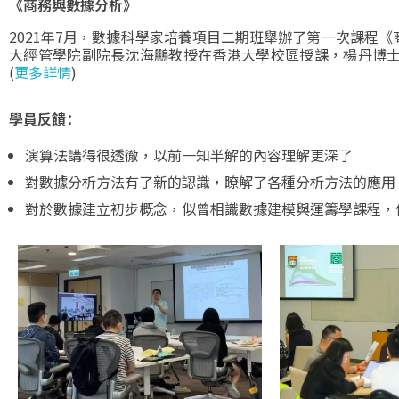
《商務與數據分析》
2021年7月，數據科學家培養項目二期班舉辦了第一次課程
大經管學院副院長沈海鵬教授在香港大學校區授課，楊丹博
(
更多詳情
)
學員反饋：
演算法講得很透徹，以前一知半解的內容理解更深了
對數據分析方法有了新的認識，瞭解了各種分析方法的應用
對於數據建立初步概念，似曾相識數據建模與運籌學課程，