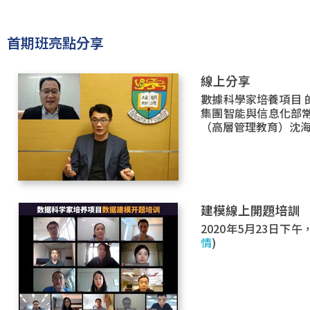
首期班亮點分享
線上分享
數據科學家培養項目 
集團智能與信息化部
（高層管理教育）沈海
建模線上開題培訓
2020年5月23日
情
)