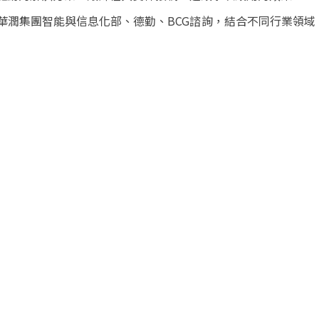
華潤集團智能與信息化部、德勤
、BCG
諮詢，結合不
同行業領域