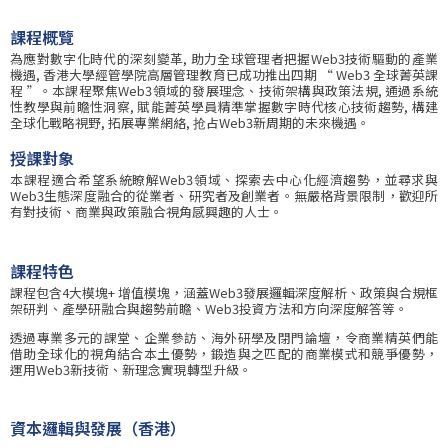
課程概覽
為應對數字化時代的深刻變革, 助力全球管理者把握Web3技術驅動的產業
機遇, 香港大學經管學院高層管理教育已成功推出四期 “ Web3 全球菁英課
程 ”。本課程聚焦Web3領域的發展理念、技術架構與政策法規, 通過系統
性教學與前瞻性洞察, 賦能菁英學員精準掌握數字時代核心技術趨勢, 構建
全球化戰略視野, 拓展專業網絡, 抢占Web3新周期的未來機遇。
授課對象
本課程適合希望系統瞭解Web3領域、探索去中心化經濟趨勢，並尋求與
Web3生態深度融合的從業者、研究者及創業者。無嚴格背景限制，歡迎所
有對技術、商業與政策融合視角感興趣的人士。
課程特色
課程包含4大模塊+ 增值模塊，涵蓋Web3發展邏輯深度解析、政策與合規框
架研判、產學研融合與趨勢前瞻、Web3投資方法和方向深度解答等。
透過專業多元的課堂、企業參訪、海外研學及閉門論壇，令商業精英們能
借助全球化的視角結合本土優勢，鍛造與之匹配的商業模式和競爭優勢，
運用Web3新技術、新理念實現轉型升級。
資本邏輯與發展（香港）