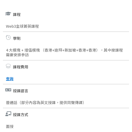
課程
Web3全球菁英課程
學制
4 大模塊 + 增值模塊 （香港
+迪拜
+新加坡+香港+香港），其中按課程
需要安排參訪
課程費用
查詢​
授課語言
普通話（部分內容為英文授課，提供同聲傳譯）
授課方式
面授