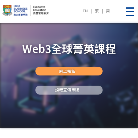
EN
|
繁
|
简
Executive Education | HKU Business School
Web3全球菁英課程
網上報名
課程宣傳單張