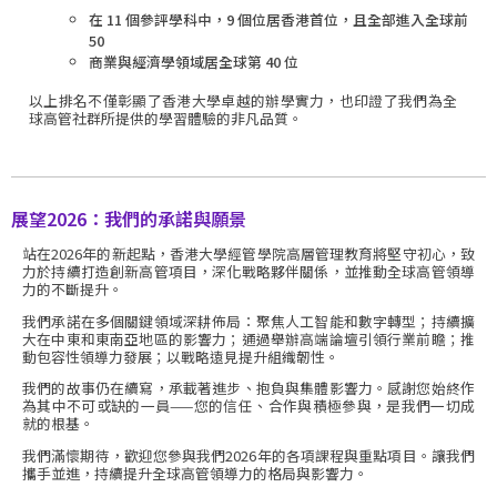
在 11 個參評學科中，9 個位居香港首位，且全部進入全球前
50
商業與經濟學領域居全球第 40 位
以上排名不僅彰顯了香港大學卓越的辦學實力，也印證了我們為全
球高管社群所提供的學習體驗的非凡品質。
展望2026：我們的承諾與願景
站在2026年的新起點，香港大學經管學院高層管理教育將堅守初心，致
力於持續打造創新高管項目，深化戰略夥伴關係，並推動全球高管領導
力的不斷提升。
我們承諾在多個關鍵領域深耕佈局：聚焦人工智能和數字轉型；持續擴
大在中東和東南亞地區的影響力；通過舉辦高端論壇引領行業前瞻；推
動包容性領導力發展；以戰略遠見提升組織韌性。
我們的故事仍在續寫，承載著進步、抱負與集體影響力。感謝您始終作
為其中不可或缺的一員——您的信任、合作與積極參與，是我們一切成
就的根基。
我們滿懷期待，歡迎您參與我們2026年的各項課程與重點項目。讓我們
攜手並進，持續提升全球高管領導力的格局與影響力。