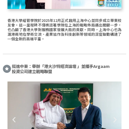
香港大學經管學院於2025年12月正式啟用上海中心並同步成立華東校
友會。這一里程碑不僅標誌著學院在上海的戰略佈局邁出關鍵一步，
也凸顯了香港大學對服務國家發展大局的貢獻。同時，上海中心也為
滬港兩地在學術交流、產業協作及科技創新等領域的深度聯動構建了
一個全新的高端平臺。
挺進中東：舉辦「港大沙特經濟論壇 」並攜手Argaam
投資公司建立戰略聯盟