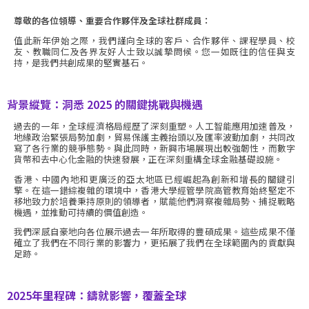
尊敬的各位領導、重要合作夥伴及全球社群成員：
值此新年伊始之際，我們謹向全球的客戶、合作夥伴、課程學員、校
友、教職同仁及各界友好人士致以誠摯問候。您一如既往的信任與支
持，是我們共創成果的堅實基石。
背景縱覽：洞悉 2025 的關鍵挑戰與機遇
過去的一年，全球經濟格局經歷了深刻重塑。人工智能應用加速普及，
地緣政治緊張局勢加劇，貿易保護主義抬頭以及匯率波動加劇，共同改
寫了各行業的競爭態勢。與此同時，新興市場展現出較強韌性，而數字
貨幣和去中心化金融的快速發展，正在深刻重構全球金融基礎設施。
香港、中國內地和更廣泛的亞太地區已經崛起為創新和增長的關鍵引
擎。在這一錯綜複雜的環境中，香港大學經管學院高管教育始終堅定不
移地致力於培養秉持原則的領導者，賦能他們洞察複雜局勢、捕捉戰略
機遇，並推動可持續的價值創造。
我們深感自豪地向各位展示過去一年所取得的豐碩成果。這些成果不僅
確立了我們在不同行業的影響力，更拓展了我們在全球範圍內的貢獻與
足跡。
2025年里程碑：鑄就影響，覆蓋全球