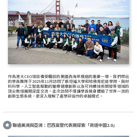
作為港大CEO項目備受矚目的美國西海岸模組的重要一環，我們傑出
的學員團隊于2025年11月訪問了斯坦福大學和哈佛肯尼迪學院，與材
料科學、人工智能驅動的醫療健康創新以及可持續技術開發等領域的
頂尖教授展開深度交流。此次訪問不僅讓學員親身體驗了世界一流的
創新生態系統，更深入理解了產學研協作的卓越模式。
聯通美洲與亞洲：巴西高管代表團探索「商道中國2.0」