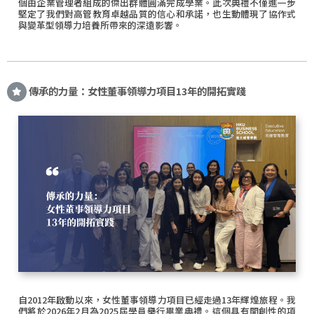
個由企業管理者組成的傑出群體圓滿完成學業。此次典禮不僅進一步
堅定了我們對高管教育卓越品質的信心和承諾，也生動體現了協作式
與變革型領導力培養所帶來的深遠影響。
傳承的力量：女性董事領導力項目13年的開拓實踐
自2012年啟動以來，女性董事領導力項目已經走過13年輝煌旅程。我
們將於2026年2月為2025屆學員舉行畢業典禮。這個具有開創性的項