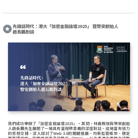
先鋒話時代：港大「加密金融論壇2025」 暨幣安創始人
趙長鵬對談
我們成功舉辦了「加密金融論壇2025」。其間，林晨教授與幣安創始
人趙長鵬先生展開了一場具有里程碑意義的深度對話。這場富有張力
的思想交鋒，深入探討了Web 3.0的關鍵進展、均衡監管框架、穩定