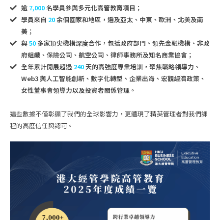
逾
7,000
名學員參與多元化高管教育項目；
學員來自
20
余個國家和地區，遍及亞太、中東、歐洲、北美及南
美；
與
50
多家頂尖機構深度合作，包括政府部門、領先金融機構、非政
府組織、保險公司、航空公司、律師事務所及知名商業協會；
全年累計開展超過
240
天的高強度專業培訓，聚焦戰略領導力、
Web3 與人工智能創新、數字化轉型、企業出海、宏觀經濟政策、
女性董事會領導力以及投資者關係管理。
這些數據不僅彰顯了我們的全球影響力，更體現了精英管理者對我們課
程的高度信任與認可。