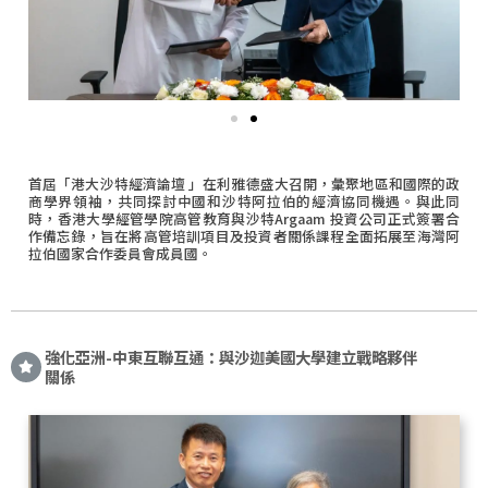
首屆「港大沙特經濟論壇 」在利雅德盛大召開，彙聚地區和國際的政
商學界領袖，共同探討中國和沙特阿拉伯的經濟協同機遇。與此同
時，香港大學經管學院高管教育與沙特Argaam 投資公司正式簽署合
作備忘錄，旨在將高管培訓項目及投資者關係課程全面拓展至海灣阿
拉伯國家合作委員會成員國。
強化亞洲-中東互聯互通：與沙迦美國大學建立戰略夥伴
關係