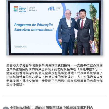
由香港大學經管學院院長蔡洪濱教授親自接待，一支由40位巴西資深
企業高管組成的代表團深度參與了我們的旗艦課程「商道中國2.0」。
通過走訪香港與深圳的領先企業及智能製造基地，代表團系統掌握了
中國經濟轉型的核心動向，包括先進的製造能力、人工智能治理以及
新興技術。此次交流進一步鞏固了巴西和中國在高管層面的商業合作
與交流網路。
全球MBA聯動：與IESE商學院開展中國學習模組定制合